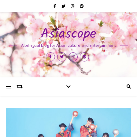
Asiascope
A bilingual blog for Asian culture and Entertainment