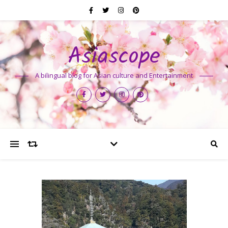
Asiascope
A bilingual blog for Asian culture and Entertainment