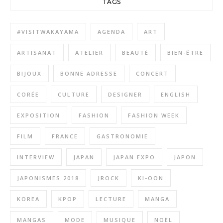
TAGS
#VISITWAKAYAMA
AGENDA
ART
ARTISANAT
ATELIER
BEAUTÉ
BIEN-ÊTRE
BIJOUX
BONNE ADRESSE
CONCERT
CORÉE
CULTURE
DESIGNER
ENGLISH
EXPOSITION
FASHION
FASHION WEEK
FILM
FRANCE
GASTRONOMIE
INTERVIEW
JAPAN
JAPAN EXPO
JAPON
JAPONISMES 2018
JROCK
KI-OON
KOREA
KPOP
LECTURE
MANGA
MANGAS
MODE
MUSIQUE
NOËL