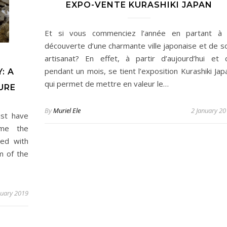
EXPO-VENTE KURASHIKI JAPAN
Et si vous commenciez l’année en partant à 
découverte d’une charmante ville japonaise et de s
E
artisanat? En effet, à partir d’aujourd’hui et 
pendant un mois, se tient l’exposition Kurashiki Jap
: A
qui permet de mettre en valeur le…
URE
By
Muriel Ele
2 January 2
ust have
 me the
led with
m of the
nuary 2019