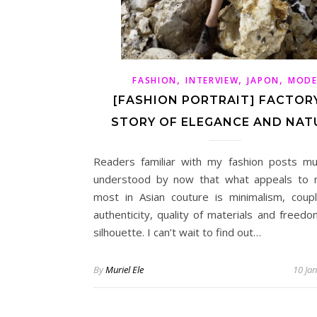
,
,
,
FASHION
INTERVIEW
JAPON
MOD
[FASHION PORTRAIT] FACTORY
STORY OF ELEGANCE AND NAT
Readers familiar with my fashion posts m
understood by now that what appeals to
most in Asian couture is minimalism, coup
authenticity, quality of materials and freedo
silhouette. I can’t wait to find out…
By
Muriel Ele
10 Ja