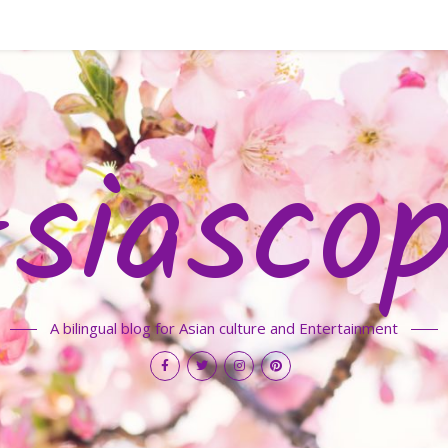
siasco
A bilingual blog for Asian culture and Entertainment