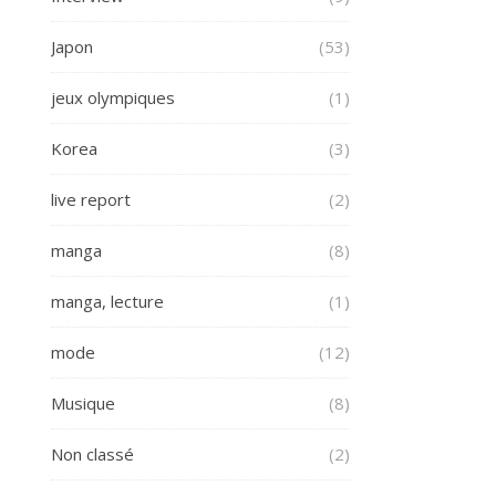
Japon
(53)
jeux olympiques
(1)
Korea
(3)
live report
(2)
manga
(8)
manga, lecture
(1)
mode
(12)
Musique
(8)
Non classé
(2)