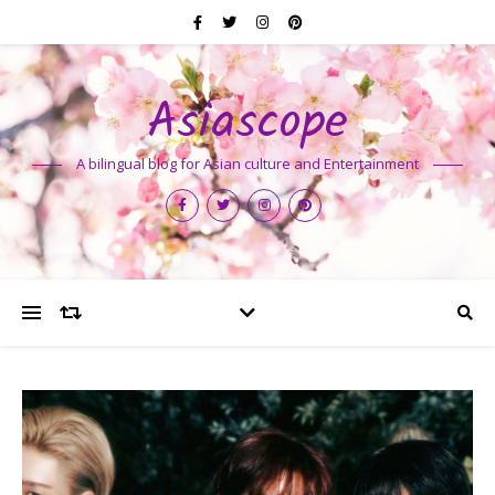
Asiascope
A bilingual blog for Asian culture and Entertainment