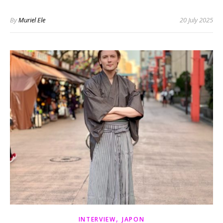
By
Muriel Ele
20 July 2025
,
INTERVIEW
JAPON