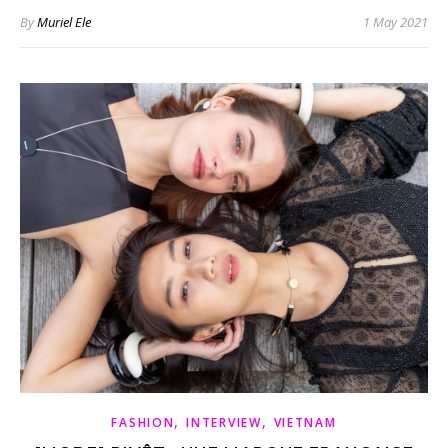
By
Muriel Ele
1 May 2021
,
,
FASHION
INTERVIEW
VIETNAM