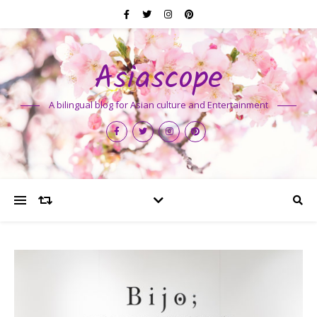
Asiascope
A bilingual blog for Asian culture and Entertainment