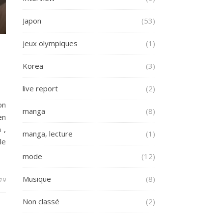
Japon
(53)
jeux olympiques
(1)
Korea
(3)
live report
(2)
on
manga
(8)
en
 ,
manga, lecture
(1)
le
mode
(12)
Musique
(8)
019
Non classé
(2)