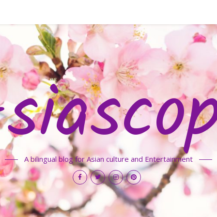
siasco
A bilingual blog for Asian culture and Entertainment