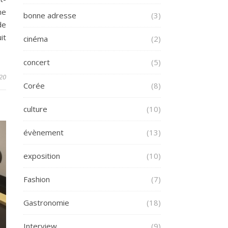
ne
bonne adresse
(3)
de
it
cinéma
(2)
concert
(5)
20
Corée
(8)
culture
(10)
évènement
(13)
exposition
(10)
Fashion
(7)
Gastronomie
(18)
Interview
(9)