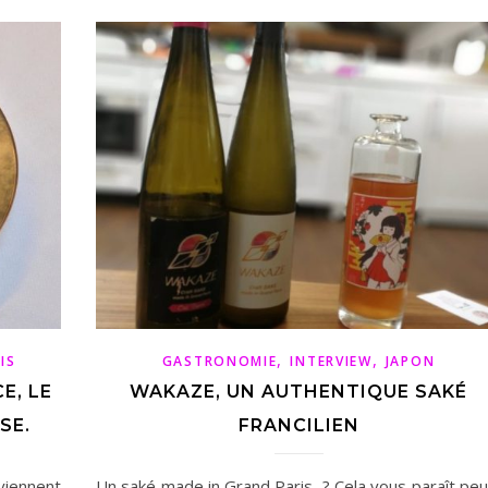
,
,
IS
GASTRONOMIE
INTERVIEW
JAPON
E, LE
WAKAZE, UN AUTHENTIQUE SAKÉ
SE.
FRANCILIEN
viennent
Un saké made in Grand Paris ? Cela vous paraît peu