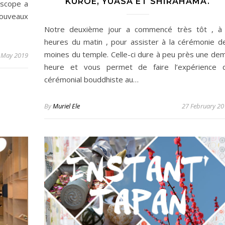
KUROE, YUASA ET SHIRAHAMA.
iascope a
nouveaux
Notre deuxième jour a commencé très tôt , à
heures du matin , pour assister à la cérémonie d
moines du temple. Celle-ci dure à peu près une dem
 May 2019
heure et vous permet de faire l’expérience 
cérémonial bouddhiste au…
By
Muriel Ele
27 February 20