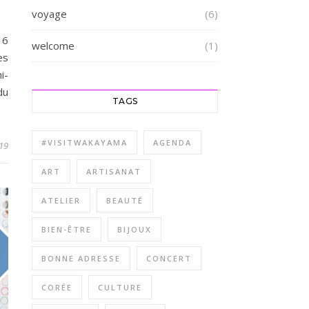
voyage
(6)
 6
welcome
(1)
es
i-
du
TAGS
#VISITWAKAYAMA
AGENDA
19
ART
ARTISANAT
ATELIER
BEAUTÉ
BIEN-ÊTRE
BIJOUX
BONNE ADRESSE
CONCERT
CORÉE
CULTURE