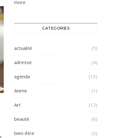
more
CATEGORIES
actualité
(5)
adresse
(4)
agenda
(13)
Anime
(1)
Art
(12)
beauté
(6)
bien-être
(2)
t-