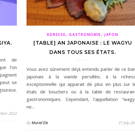
,
,
ADRESSE
GASTRONOMIE
JAPON
IYA.
[TABLE] AN JAPONAISE : LE WAGYU
DANS TOUS SES ÉTATS.
sont de
que l’on
Vous avez sûrement déjà entendu parler de ce bœ
mpagnent
japonais à la viande persillée, à la riches
 peut se
exceptionnelle qui apparait de plus en plus sur l
igoureux.
étals de bouchers ou à la table de restauran
gastronomiques. Cependant, l’appellation “wagy
ne…
mber 2022
By
Muriel Ele
27 July 2