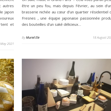
t autres
être un peu fou, mais depuis Février, au sein d’u
le Japon
brasserie nichée au cœur d’un quartier résidentiel 
avoureux
Fresnes , une équipe japonaise passionnée produ
rtent et
des bouteilles d’un saké délicieux…
By
Muriel Ele
18 August 20
 May 2021