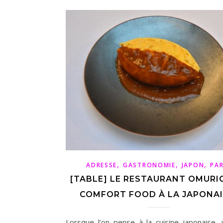
,
,
,
ADRESSE
GASTRONOMIE
JAPON
PAR
[TABLE] LE RESTAURANT OMURIC
COMFORT FOOD À LA JAPONAI
Lorsque l’on pense à la cuisine japonaise, 