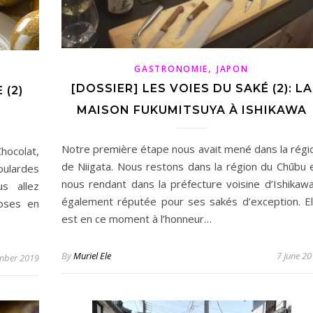
,
GASTRONOMIE
JAPON
[DOSSIER] LES VOIES DU SAKÉ (2): LA
 (2)
MAISON FUKUMITSUYA À ISHIKAWA
Notre première étape nous avait mené dans la régi
hocolat,
de Niigata. Nous restons dans la région du Chūbu 
oulardes
nous rendant dans la préfecture voisine d’Ishikawa
s allez
également réputée pour ses sakés d’exception. El
oses en
est en ce moment à l’honneur…
By
Muriel Ele
7 June 2
mber 2019