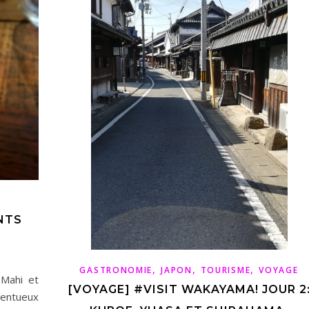
NTS
,
,
,
GASTRONOMIE
JAPON
TOURISME
VOYAGE
Mahi et
[VOYAGE] #VISIT WAKAYAMA! JOUR 2
lentueux