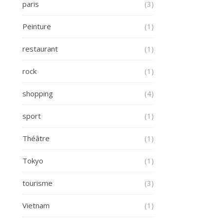
paris
(3)
Peinture
(1)
restaurant
(1)
rock
(1)
shopping
(4)
sport
(1)
Théâtre
(1)
Tokyo
(1)
tourisme
(3)
:
Vietnam
(1)