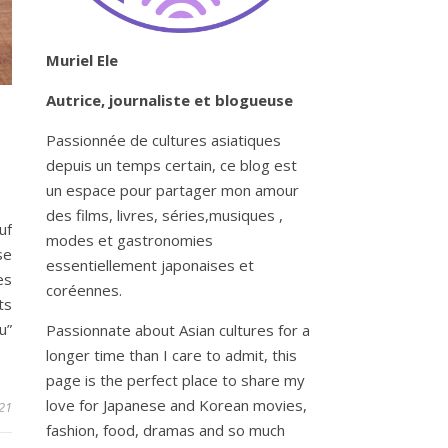
Muriel Ele
Autrice, journaliste et blogueuse
Passionnée de cultures asiatiques
depuis un temps certain, ce blog est
un espace pour partager mon amour
des films, livres, séries,musiques ,
uf
modes et gastronomies
se
essentiellement japonaises et
es
coréennes.
ts
u”
Passionnate about Asian cultures for a
longer time than I care to admit, this
page is the perfect place to share my
love for Japanese and Korean movies,
021
fashion, food, dramas and so much