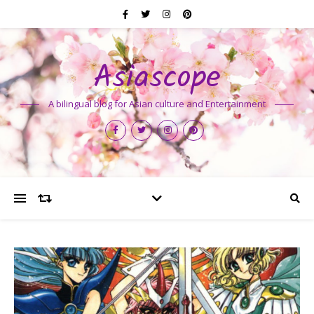
Asiascope
A bilingual blog for Asian culture and Entertainment