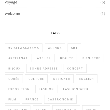
voyage
(6)
welcome
(1)
TAGS
#VISITWAKAYAMA
AGENDA
ART
ARTISANAT
ATELIER
BEAUTÉ
BIEN-ÊTRE
BIJOUX
BONNE ADRESSE
CONCERT
CORÉE
CULTURE
DESIGNER
ENGLISH
EXPOSITION
FASHION
FASHION WEEK
FILM
FRANCE
GASTRONOMIE
INTERVIEW
JAPAN
JAPAN EXPO
JAPON