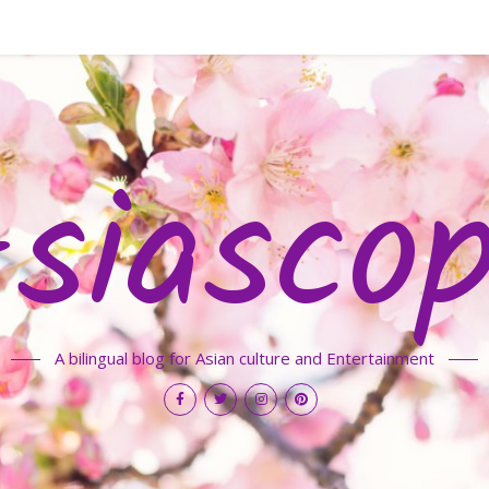
siasco
A bilingual blog for Asian culture and Entertainment