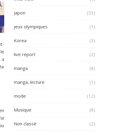
Japon
(53)
jeux olympiques
(1)
Korea
(3)
ut-
 le
live report
(2)
, a
née
manga
(8)
manga, lecture
(1)
mode
(12)
Musique
(8)
 en
’ai
Non classé
(2)
 au