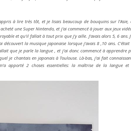
ppris à lire très tôt, et je lisais beaucoup de bouquins sur l’Asie,
a acheté une Super Nintendo, et j’ai commencé à jouer aux jeux vidé
yable et qu’il fallait à tout prix que j’y aille. J’avais alors 5, 6 ans
.
J
i découvert la musique japonaise lorsque j’avais 8 ,10 ans. C’était
 fallait que je parle la langue , et j’ai donc commencé à apprendre 
el je chantais en japonais à Toulouse. Là-bas, j’ai fait connaissa
’a apporté 2 choses essentielles: la maîtrise de la langue et 