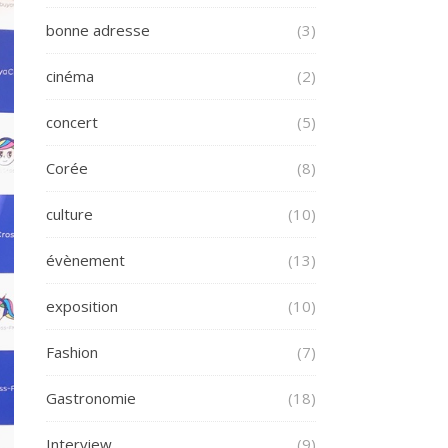
bonne adresse
(3)
cinéma
(2)
concert
(5)
Corée
(8)
culture
(10)
évènement
(13)
exposition
(10)
Fashion
(7)
Gastronomie
(18)
Interview
(9)