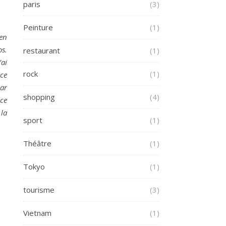
paris
(3)
Peinture
(1)
 en
os.
restaurant
(1)
’ai
rock
(1)
 ce
par
shopping
(4)
nce
la
sport
(1)
Théâtre
(1)
Tokyo
(1)
tourisme
(3)
Vietnam
(1)