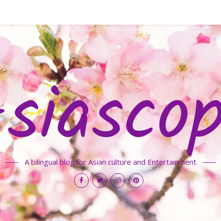
siasco
A bilingual blog for Asian culture and Entertainment