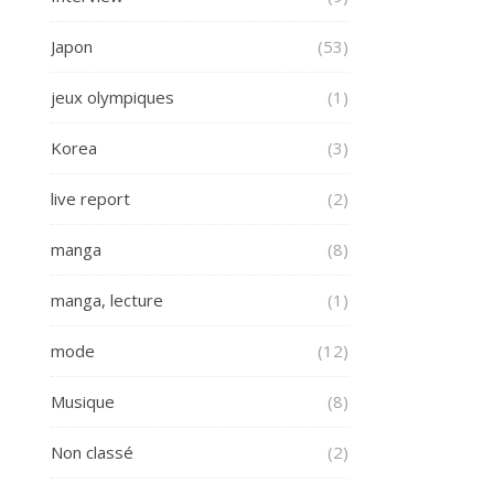
Japon
(53)
jeux olympiques
(1)
Korea
(3)
live report
(2)
manga
(8)
manga, lecture
(1)
mode
(12)
Musique
(8)
Non classé
(2)