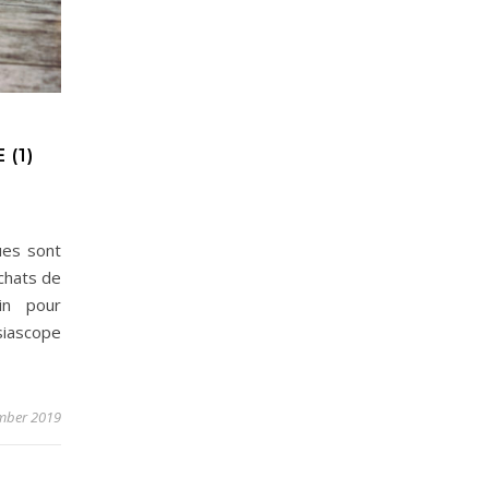
 (1)
ues sont
achats de
in pour
siascope
mber 2019