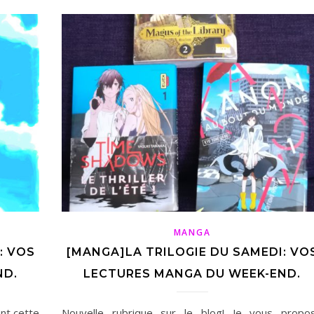
MANGA
: VOS
[MANGA]LA TRILOGIE DU SAMEDI: VO
ND.
LECTURES MANGA DU WEEK-END.
ent cette
Nouvelle rubrique sur le blog! Je vous propo