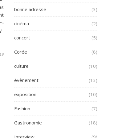
as
bonne adresse
(3)
nt
es
cinéma
(2)
y-
concert
(5)
Corée
(8)
19
culture
(10)
évènement
(13)
exposition
(10)
Fashion
(7)
Gastronomie
(18)
Interview
(9)