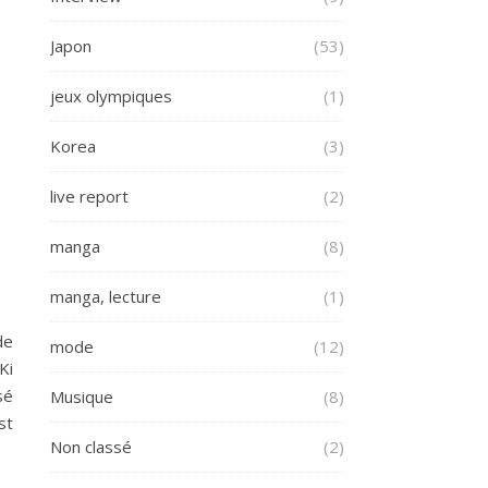
Japon
(53)
jeux olympiques
(1)
Korea
(3)
live report
(2)
manga
(8)
manga, lecture
(1)
de
mode
(12)
Ki
sé
Musique
(8)
st
Non classé
(2)