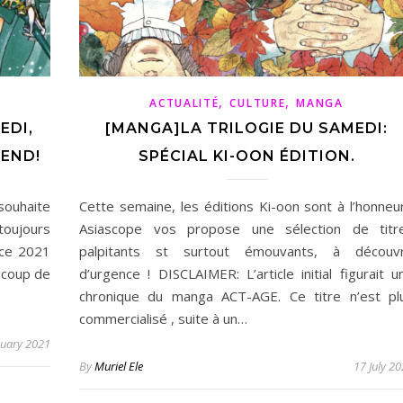
,
,
ACTUALITÉ
CULTURE
MANGA
EDI,
[MANGA]LA TRILOGIE DU SAMEDI:
END!
SPÉCIAL KI-OON ÉDITION.
souhaite
Cette semaine, les éditions Ki-oon sont à l’honneur
toujours
Asiascope vos propose une sélection de titr
nce 2021
palpitants st surtout émouvants, à découvr
ucoup de
d’urgence ! DISCLAIMER: L’article initial figurait u
chronique du manga ACT-AGE. Ce titre n’est pl
commercialisé , suite à un…
nuary 2021
By
Muriel Ele
17 July 2