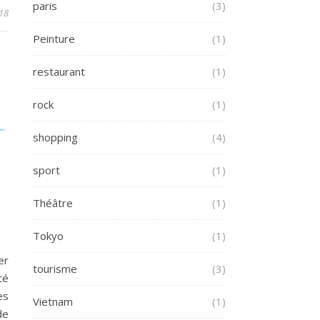
paris
(3)
18
Peinture
(1)
restaurant
(1)
rock
(1)
shopping
(4)
sport
(1)
Théâtre
(1)
Tokyo
(1)
er
tourisme
(3)
té
es
Vietnam
(1)
de