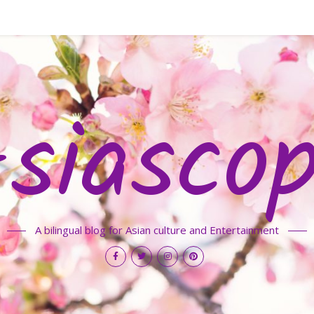
siasco
A bilingual blog for Asian culture and Entertainment