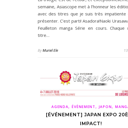
semaine, Asiascope met à l’honneur les éditi
avec des titres que je suis très impatiente
présenter. C’est parti! Asadora!Naoki Urasaw
Feuilleton manga Série en cours. Chaque
titre…
By
Muriel Ele
13
,
,
,
AGENDA
ÉVÈNEMENT
JAPON
MANG
[ÉVÉNEMENT] JAPAN EXPO 20
IMPACT!