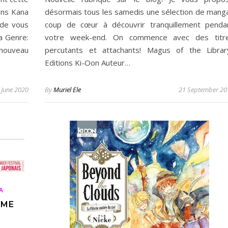
ons Kana
désormais tous les samedis une sélection de mang
 de vous
coup de cœur à découvrir tranquillement penda
a Genre:
votre week-end. On commence avec des titr
 nouveau
percutants et attachants! Magus of the Librar
Editions Ki-Oon Auteur…
 June 2020
By
Muriel Ele
21 September 20
A
ÈME