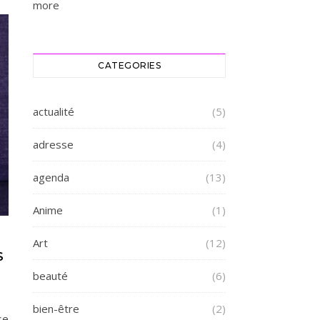
more
CATEGORIES
actualité
(5)
adresse
(4)
agenda
(13)
Anime
(1)
Art
(12)
S
beauté
(6)
bien-être
(2)
se