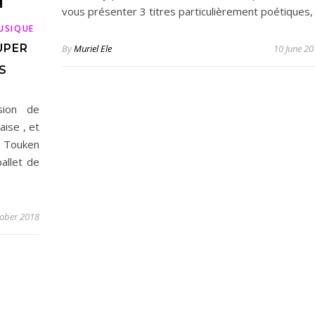
vous présenter 3 titres particulièrement poétiques,
USIQUE
UPER
By
Muriel Ele
10 June 2
S
sion de
aise , et
 Touken
allet de
tober 2018