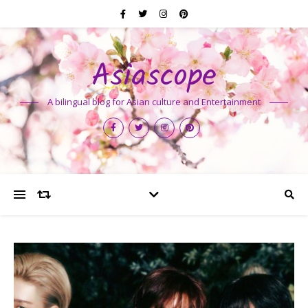
Asiascope
A bilingual blog for Asian culture and Entertainment