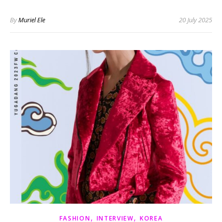
By
Muriel Ele
20 July 2025
,
,
FASHION
INTERVIEW
KOREA