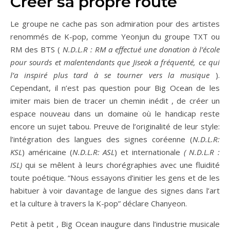
Créer sa propre route
Le groupe ne cache pas son admiration pour des artistes
renommés de K-pop, comme Yeonjun du groupe TXT ou
RM des BTS (
N.D.L.R : RM a effectué une donation à l’école
pour sourds et malentendants que Jiseok a fréquenté, ce qui
l’a inspiré plus tard à se tourner vers la musique
).
Cependant, il n’est pas question pour Big Ocean de les
imiter mais bien de tracer un chemin inédit , de créer un
espace nouveau dans un domaine où le handicap reste
encore un sujet tabou. Preuve de l’originalité de leur style:
l’intégration des langues des signes coréenne (
N.D.L.R:
KSL
) américaine (
N.D.L.R: ASL
) et internationale
( N.D.L.R :
ISL)
qui se mêlent à leurs chorégraphies avec une fluidité
toute poétique. “Nous essayons d’initier les gens et de les
habituer à voir davantage de langue des signes dans l’art
et la culture à travers la K-pop” déclare Chanyeon.
Petit à petit , Big Ocean inaugure dans l’industrie musicale