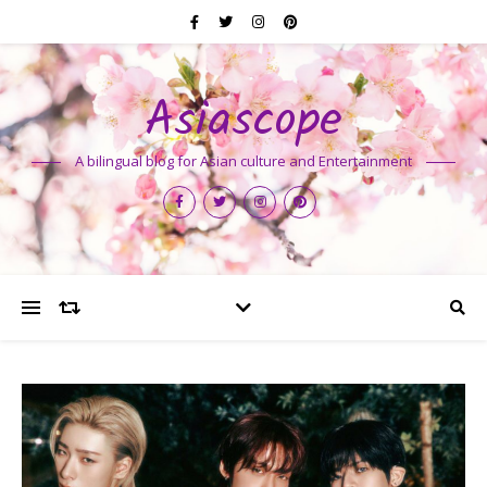
Asiascope
A bilingual blog for Asian culture and Entertainment