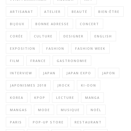
ARTISANAT
ATELIER
BEAUTÉ
BIEN-ÊTRE
BIJOUX
BONNE ADRESSE
CONCERT
CORÉE
CULTURE
DESIGNER
ENGLISH
EXPOSITION
FASHION
FASHION WEEK
FILM
FRANCE
GASTRONOMIE
INTERVIEW
JAPAN
JAPAN EXPO
JAPON
JAPONISMES 2018
JROCK
KI-OON
KOREA
KPOP
LECTURE
MANGA
MANGAS
MODE
MUSIQUE
NOËL
PARIS
POP-UP STORE
RESTAURANT