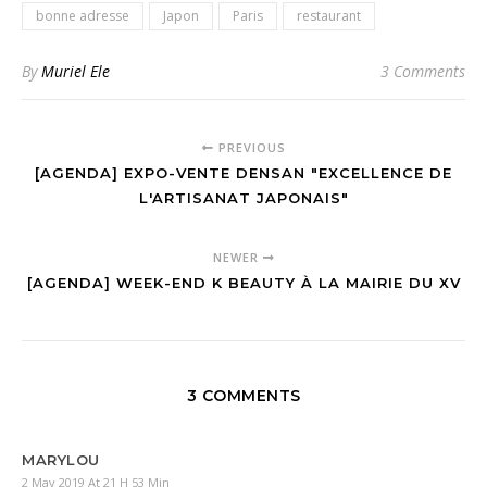
bonne adresse
Japon
Paris
restaurant
By
Muriel Ele
3 Comments
PREVIOUS
[AGENDA] EXPO-VENTE DENSAN "EXCELLENCE DE
L'ARTISANAT JAPONAIS"
NEWER
[AGENDA] WEEK-END K BEAUTY À LA MAIRIE DU XV
3 COMMENTS
MARYLOU
2 May 2019 At 21 H 53 Min