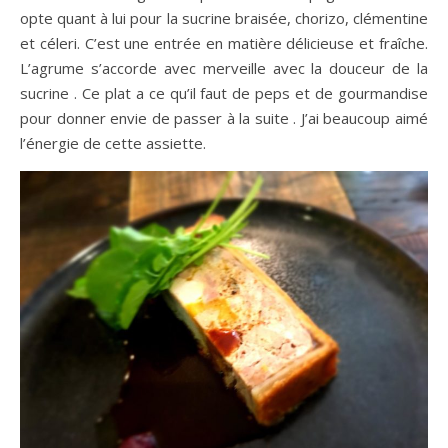
opte quant à lui pour la sucrine braisée, chorizo, clémentine
et céleri. C’est une entrée en matière délicieuse et fraîche.
L’agrume s’accorde avec merveille avec la douceur de la
sucrine . Ce plat a ce qu’il faut de peps et de gourmandise
pour donner envie de passer à la suite . J’ai beaucoup aimé
l’énergie de cette assiette.