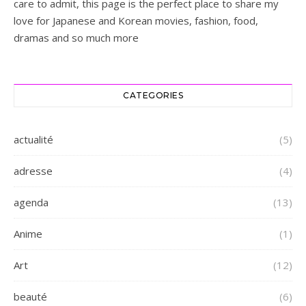
care to admit, this page is the perfect place to share my
love for Japanese and Korean movies, fashion, food,
dramas and so much more
CATEGORIES
actualité
(5)
adresse
(4)
agenda
(13)
Anime
(1)
Art
(12)
beauté
(6)