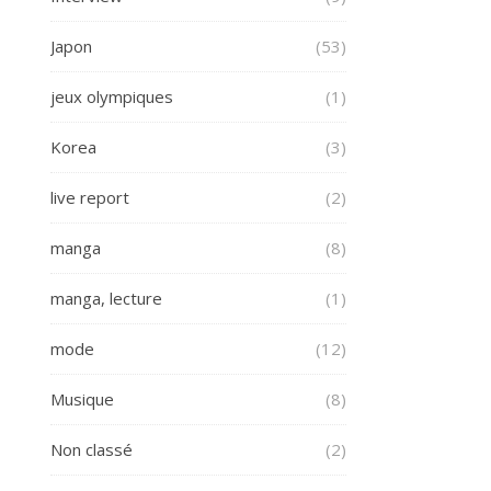
Japon
(53)
jeux olympiques
(1)
Korea
(3)
live report
(2)
manga
(8)
manga, lecture
(1)
mode
(12)
Musique
(8)
Non classé
(2)