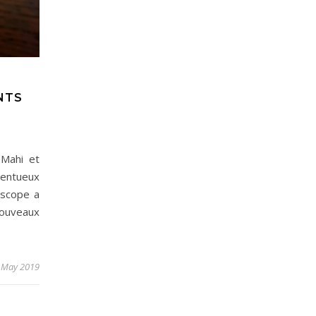
NTS
Mahi et
lentueux
iascope a
nouveaux
 May 2019