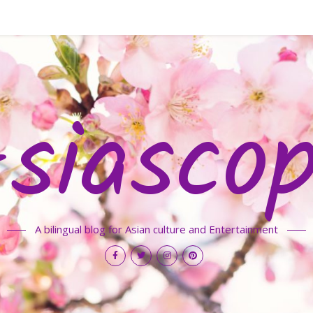
siasco
A bilingual blog for Asian culture and Entertainment