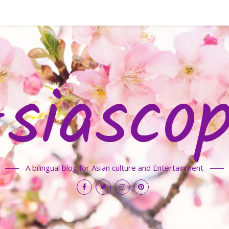
siasco
A bilingual blog for Asian culture and Entertainment