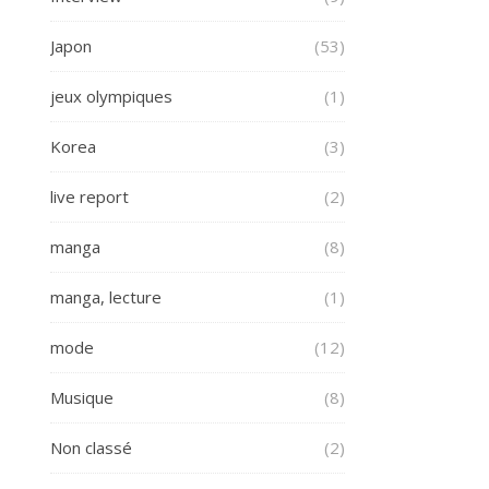
Japon
(53)
jeux olympiques
(1)
Korea
(3)
live report
(2)
manga
(8)
manga, lecture
(1)
mode
(12)
Musique
(8)
Non classé
(2)