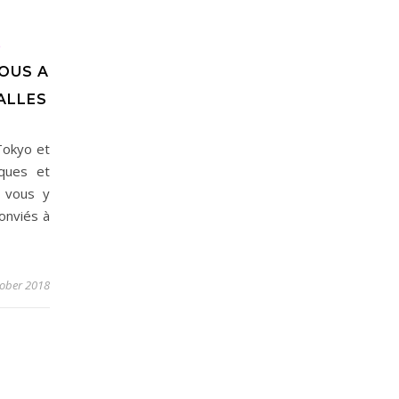
O
OUS A
ALLES
 Tokyo et
iques et
 vous y
onviés à
tober 2018