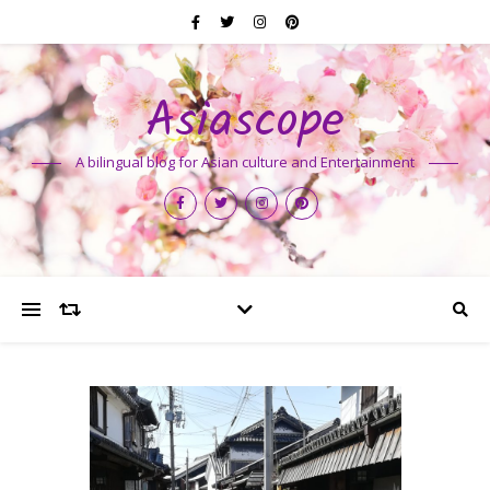
Asiascope
A bilingual blog for Asian culture and Entertainment