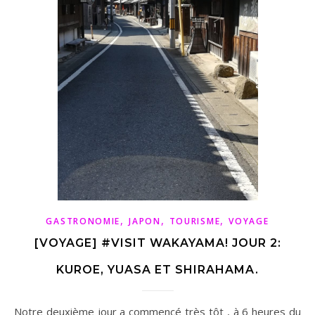
,
,
,
GASTRONOMIE
JAPON
TOURISME
VOYAGE
[VOYAGE] #VISIT WAKAYAMA! JOUR 2:
KUROE, YUASA ET SHIRAHAMA.
Notre deuxième jour a commencé très tôt , à 6 heures du