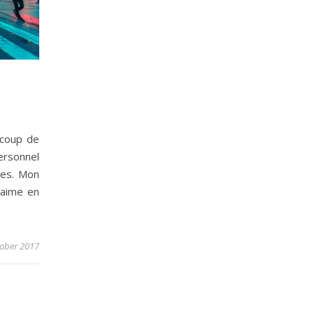
ucoup de
ersonnel
ues. Mon
’aime en
tober 2017