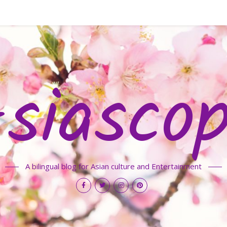
siasco
A bilingual blog for Asian culture and Entertainment