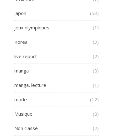
Japon
(53)
jeux olympiques
(1)
Korea
(3)
live report
(2)
manga
(8)
manga, lecture
(1)
mode
(12)
Musique
(8)
Non classé
(2)