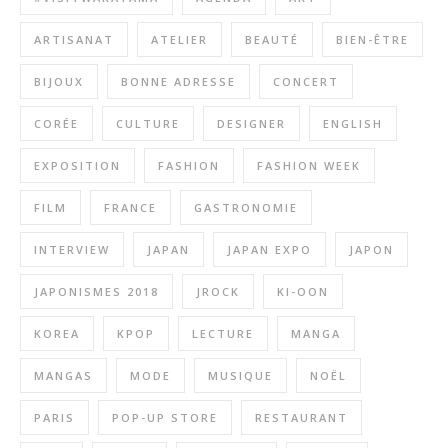
ARTISANAT
ATELIER
BEAUTÉ
BIEN-ÊTRE
BIJOUX
BONNE ADRESSE
CONCERT
CORÉE
CULTURE
DESIGNER
ENGLISH
EXPOSITION
FASHION
FASHION WEEK
FILM
FRANCE
GASTRONOMIE
INTERVIEW
JAPAN
JAPAN EXPO
JAPON
JAPONISMES 2018
JROCK
KI-OON
KOREA
KPOP
LECTURE
MANGA
MANGAS
MODE
MUSIQUE
NOËL
PARIS
POP-UP STORE
RESTAURANT