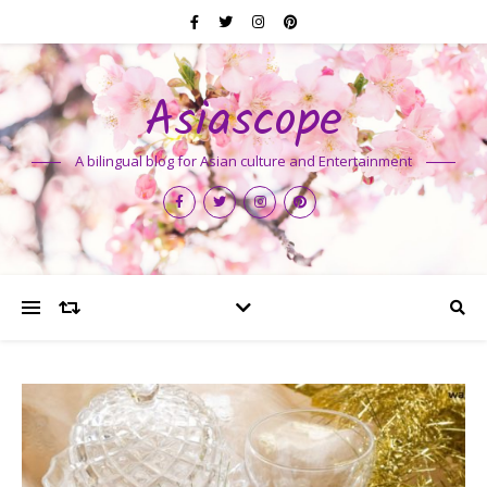
Asiascope
A bilingual blog for Asian culture and Entertainment