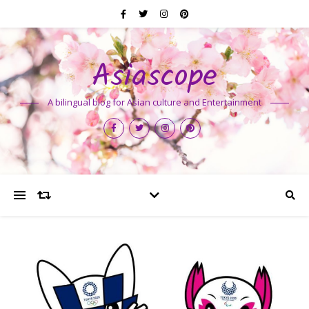
Asiascope
A bilingual blog for Asian culture and Entertainment