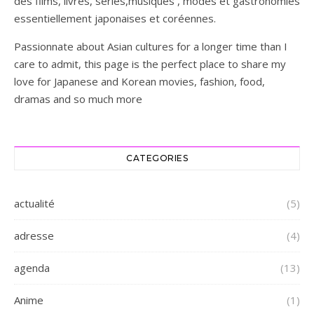
des films, livres, séries,musiques , modes et gastronomies
essentiellement japonaises et coréennes.
Passionnate about Asian cultures for a longer time than I
care to admit, this page is the perfect place to share my
love for Japanese and Korean movies, fashion, food,
dramas and so much more
CATEGORIES
actualité
(5)
adresse
(4)
agenda
(13)
Anime
(1)