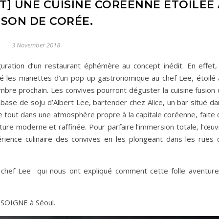
] UNE CUISINE CORÉENNE ÉTOILÉE 
SON DE CORÉE.
3 November 2018
auguration d’un restaurant éphémère au concept inédit. En effet,
 les manettes d’un pop-up gastronomique au chef Lee, étoilé 
mbre prochain. Les convives pourront déguster la cuisine fusion 
à base de soju d’Albert Lee, bartender chez Alice, un bar situé d
e tout dans une atmosphère propre à la capitale coréenne, faite 
ure moderne et raffinée. Pour parfaire l’immersion totale, l’œuv
rience culinaire des convives en les plongeant dans les rues 
e chef Lee qui nous ont expliqué comment cette folle aventure
t SOIGNE à Séoul.