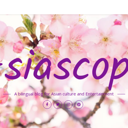
siasco
A bilingual blog for Asian culture and Entertainment