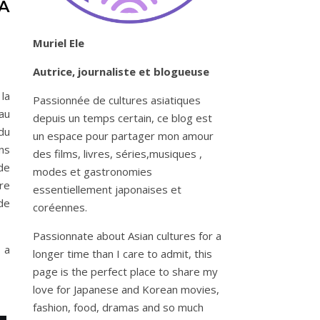
À
Muriel Ele
Autrice, journaliste et blogueuse
 la
Passionnée de cultures asiatiques
au
depuis un temps certain, ce blog est
du
un espace pour partager mon amour
ans
des films, livres, séries,musiques ,
de
modes et gastronomies
re
essentiellement japonaises et
de
coréennes.
Passionnate about Asian cultures for a
 a
longer time than I care to admit, this
page is the perfect place to share my
love for Japanese and Korean movies,
fashion, food, dramas and so much