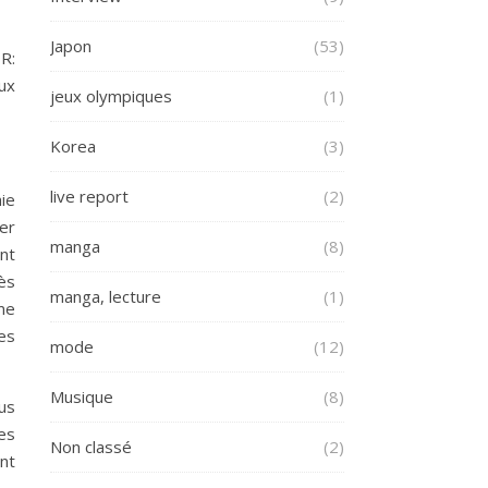
Japon
(53)
R:
eux
jeux olympiques
(1)
Korea
(3)
live report
(2)
ie
er
manga
(8)
nt
rès
manga, lecture
(1)
me
es
mode
(12)
Musique
(8)
ous
es
Non classé
(2)
nt