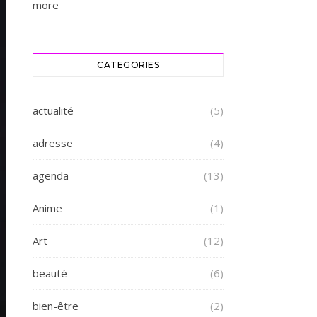
more
CATEGORIES
actualité
(5)
adresse
(4)
agenda
(13)
Anime
(1)
Art
(12)
beauté
(6)
bien-être
(2)