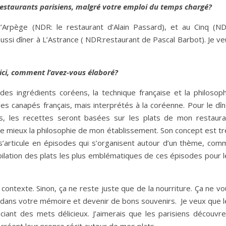
 restaurants parisiens, malgré votre emploi du temps chargé?
l’Arpège (NDR: le restaurant d’Alain Passard), et au Cinq (ND
 aussi dîner à L’Astrance ( NDR:restaurant de Pascal Barbot). Je v
ici, comment l’avez-vous élaboré?
des ingrédients coréens, la technique française et la philosoph
s canapés français, mais interprétés à la coréenne. Pour le dîn
rs, les recettes seront basées sur les plats de mon restaura
 le mieux la philosophie de mon établissement. Son concept est t
s’articule en épisodes qui s’organisent autour d’un thème, com
pilation des plats les plus emblématiques de ces épisodes pour l
n contexte. Sinon, ça ne reste juste que de la nourriture. Ça ne v
 dans votre mémoire et devenir de bons souvenirs. Je veux que l
ciant des mets délicieux. J’aimerais que les parisiens découvre