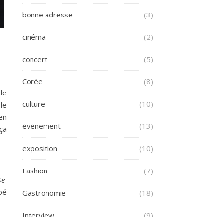
bonne adresse
(3)
cinéma
(2)
concert
(5)
Corée
(8)
le
culture
(10)
le
en
évènement
(13)
ça
exposition
(10)
Fashion
(7)
Se
mbé
Gastronomie
(18)
Interview
(9)