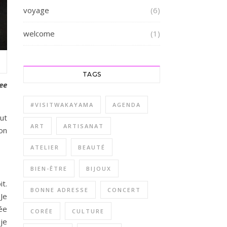
voyage
(6)
welcome
(1)
TAGS
ee
#VISITWAKAYAMA
AGENDA
out
ART
ARTISANAT
on
ATELIER
BEAUTÉ
BIEN-ÊTRE
BIJOUX
t.
BONNE ADRESSE
CONCERT
 Je
ée
CORÉE
CULTURE
je