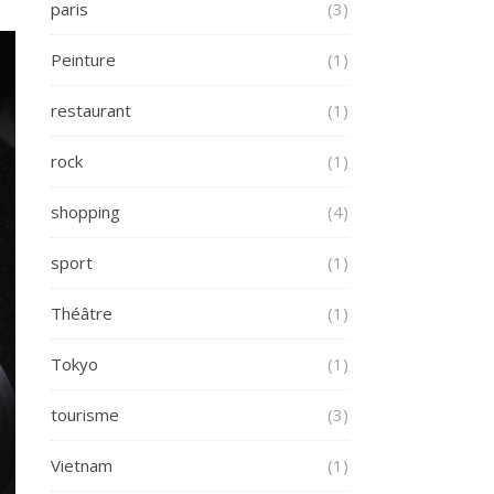
paris
(3)
Peinture
(1)
restaurant
(1)
rock
(1)
shopping
(4)
sport
(1)
Théâtre
(1)
Tokyo
(1)
tourisme
(3)
Vietnam
(1)