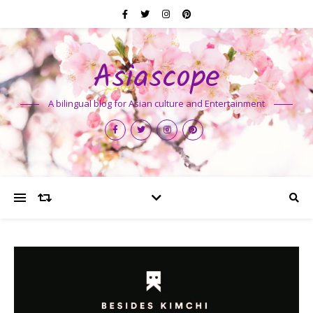
Asiascope
A bilingual blog for Asian culture and Entertainment