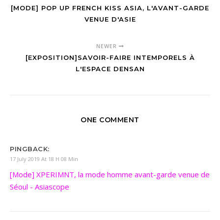
[MODE] POP UP FRENCH KISS ASIA, L'AVANT-GARDE
VENUE D'ASIE
NEWER
[EXPOSITION]SAVOIR-FAIRE INTEMPORELS À
L'ESPACE DENSAN
ONE COMMENT
PINGBACK:
17 July 2019 At 18 H 08 Min
[Mode] XPERIMNT, la mode homme avant-garde venue de
Séoul - Asiascope