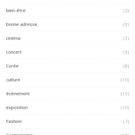
bien-être
(2)
bonne adresse
(3)
cinéma
(2)
concert
(5)
Corée
(8)
culture
(10)
évènement
(13)
exposition
(10)
Fashion
(7)