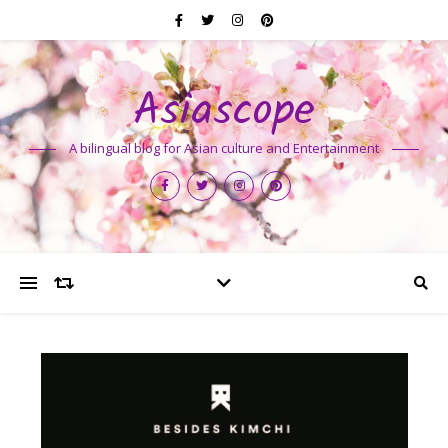
Asiascope
A bilingual blog for Asian culture and Entertainment