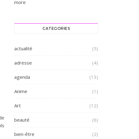
more
CATEGORIES
actualité
(5)
adresse
(4)
agenda
(13)
Anime
(1)
Art
(12)
de
beauté
(6)
ols
bien-être
(2)