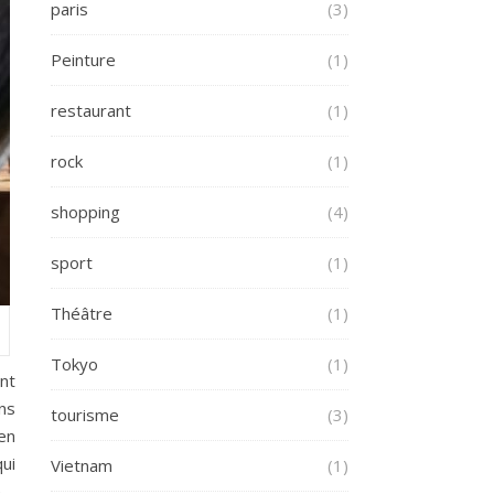
paris
(3)
Peinture
(1)
restaurant
(1)
rock
(1)
shopping
(4)
sport
(1)
Théâtre
(1)
Tokyo
(1)
nt
ns
tourisme
(3)
en
ui
Vietnam
(1)
é ,