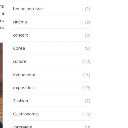
ans
bonne adresse
(3)
l a
urs
cinéma
(2)
ois
concert
(5)
Corée
(8)
culture
(10)
évènement
(13)
exposition
(10)
Fashion
(7)
Gastronomie
(18)
Interview
(9)