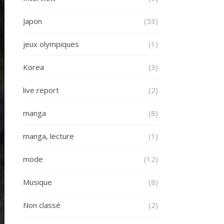
Japon
(53)
jeux olympiques
(1)
Korea
(3)
live report
(2)
manga
(8)
manga, lecture
(1)
mode
(12)
Musique
(8)
Non classé
(2)