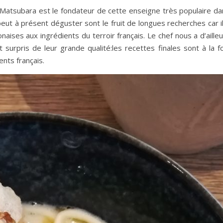
ji Matsubara est le fondateur de cette enseigne très populaire d
 peut à présent déguster sont le fruit de longues recherches car i
aises aux ingrédients du terroir français. Le chef nous a d’aille
t surpris de leur grande qualité:les recettes finales sont à la f
nts français.