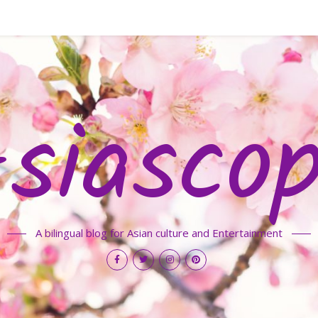
siasco
A bilingual blog for Asian culture and Entertainment