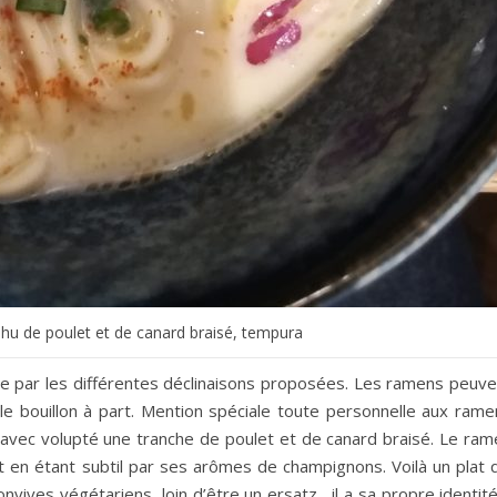
hu de poulet et de canard braisé, tempura
e par les différentes déclinaisons proposées. Les ramens peuve
le bouillon à part. Mention spéciale toute personnelle aux rame
e avec volupté une tranche de poulet et de canard braisé. Le ram
t en étant subtil par ses arômes de champignons. Voilà un plat q
nvives végétariens, loin d’être un ersatz , il a sa propre identit