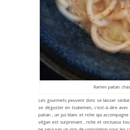
Ramen paitan: chas
Les gourmets peuvent donc se laisser séduir
se déguster en tsukemen, c’est-à-dire avec 
paitan , un jus blanc et riche qui accompagn
végan est surprenant , riche et onctueux tou
ne sera pas un prix de consolation pour les co