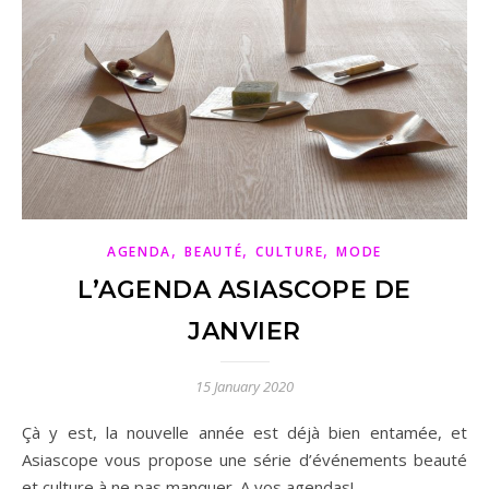
,
,
,
AGENDA
BEAUTÉ
CULTURE
MODE
L’AGENDA ASIASCOPE DE
JANVIER
15 January 2020
Çà y est, la nouvelle année est déjà bien entamée, et
Asiascope vous propose une série d’événements beauté
et culture à ne pas manquer. A vos agendas!