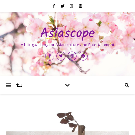
Asiascope
A bilingual blog for Asian culture and Entertainment