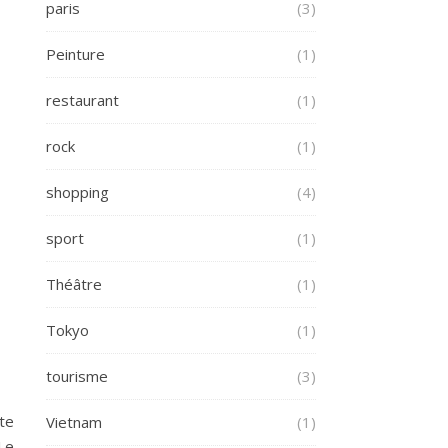
paris
(3)
Peinture
(1)
restaurant
(1)
rock
(1)
shopping
(4)
sport
(1)
Théâtre
(1)
Tokyo
(1)
tourisme
(3)
ite
Vietnam
(1)
 Le