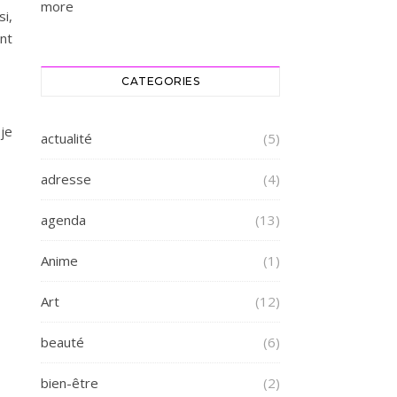
more
si,
nt
CATEGORIES
 je
actualité
(5)
adresse
(4)
agenda
(13)
Anime
(1)
Art
(12)
beauté
(6)
bien-être
(2)