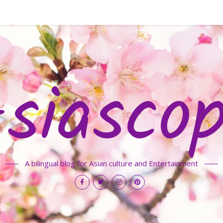
siasco
A bilingual blog for Asian culture and Entertainment