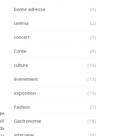
bonne adresse
(3)
cinéma
(2)
concert
(5)
Corée
(8)
culture
(10)
évènement
(13)
exposition
(10)
Fashion
(7)
qui
aut
Gastronomie
(18)
 du
Interview
(9)
 la