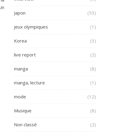
Un
Japon
(53)
jeux olympiques
(1)
Korea
(3)
live report
(2)
manga
(8)
manga, lecture
(1)
mode
(12)
Musique
(8)
Non classé
(2)