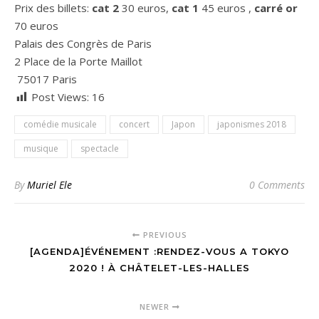
Prix des billets:
cat 2
30 euros,
cat 1
45 euros ,
carré or
70 euros
Palais des Congrès de Paris
2 Place de la Porte Maillot
75017 Paris
Post Views:
16
comédie musicale
concert
Japon
japonismes 2018
musique
spectacle
By
Muriel Ele
0 Comments
PREVIOUS
[AGENDA]ÉVÉNEMENT :RENDEZ-VOUS A TOKYO
2020 ! À CHÂTELET-LES-HALLES
NEWER