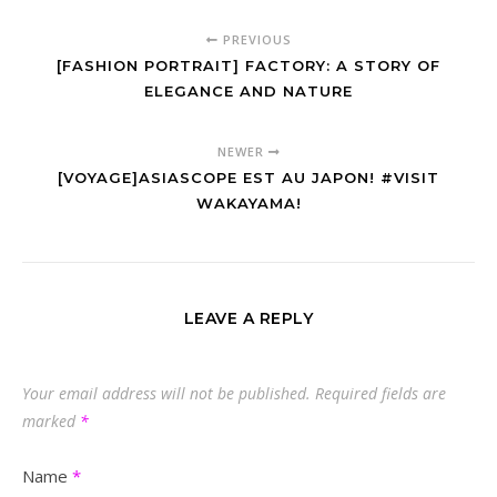
PREVIOUS
[FASHION PORTRAIT] FACTORY: A STORY OF
ELEGANCE AND NATURE
NEWER
[VOYAGE]ASIASCOPE EST AU JAPON! #VISIT
WAKAYAMA!
LEAVE A REPLY
Your email address will not be published.
Required fields are
marked
*
Name
*