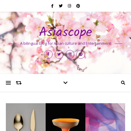
Asiascope
A bilingual blog for Asian culture and Entertainment