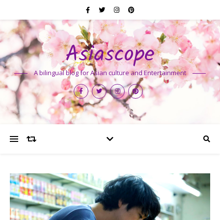
Asiascope
A bilingual blog for Asian culture and Entertainment