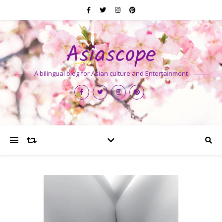
Asiascope
A bilingual blog for Asian culture and Entertainment