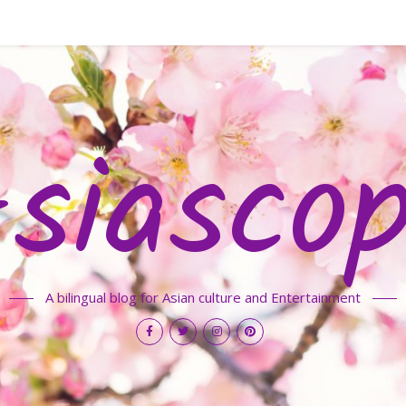
siasco
A bilingual blog for Asian culture and Entertainment