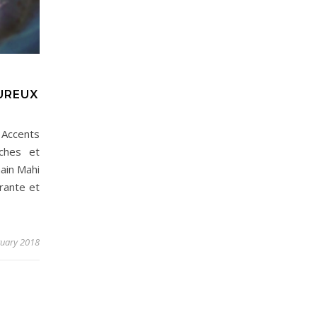
UREUX
 Accents
ches et
ain Mahi
rante et
ruary 2018