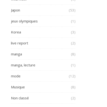
Japon
(53)
jeux olympiques
(1)
Korea
(3)
live report
(2)
manga
(8)
manga, lecture
(1)
mode
(12)
Musique
(8)
Non classé
(2)