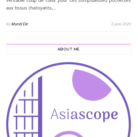
véritable coup de cœur pour ces somptueuses pochettes
aux tissus chatoyants,…
By
Muriel Ele
6 June 2020
ABOUT ME