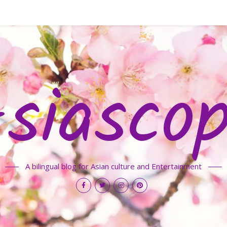
siasco
A bilingual blog for Asian culture and Entertainment