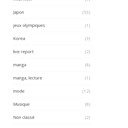
Japon
(53)
jeux olympiques
(1)
Korea
(3)
live report
(2)
manga
(8)
manga, lecture
(1)
mode
(12)
Musique
(8)
Non classé
(2)