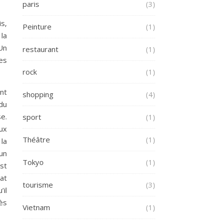
paris
(3)
is,
Peinture
(1)
la
Un
restaurant
(1)
Ces
rock
(1)
nt
shopping
(4)
du
se.
sport
(1)
ux
Théâtre
(1)
la
 un
Tokyo
(1)
st
rat
tourisme
(3)
’il
rès
Vietnam
(1)