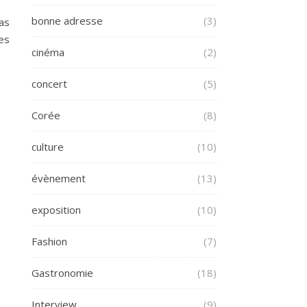
bonne adresse
(3)
as
es
cinéma
(2)
concert
(5)
Corée
(8)
culture
(10)
évènement
(13)
exposition
(10)
Fashion
(7)
Gastronomie
(18)
Interview
(9)