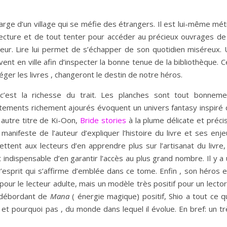
arge d’un village qui se méfie des étrangers. Il est lui-même mét
lecture et de tout tenter pour accéder au précieux ouvrages de 
cteur. Lire lui permet de s’échapper de son quotidien miséreux. 
vent en ville afin d’inspecter la bonne tenue de la bibliothèque. 
ger les livres , changeront le destin de notre héros.
c’est la richesse du trait. Les planches sont tout bonneme
êtements richement ajourés évoquent un univers fantasy inspiré 
 autre titre de Ki-Oon,
Bride stories
à la plume délicate et préci
anifeste de l’auteur d’expliquer l’histoire du livre et ses enje
tent aux lecteurs d’en apprendre plus sur l’artisanat du livre, 
 indispensable d’en garantir l’accès au plus grand nombre. Il y a
esprit qui s’affirme d’emblée dans ce tome. Enfin , son héros e
pour le lecteur adulte, mais un modèle très positif pour un lecto
, débordant de
Mana
( énergie magique) positif, Shio a tout ce qu
 et pourquoi pas , du monde dans lequel il évolue. En bref: un t