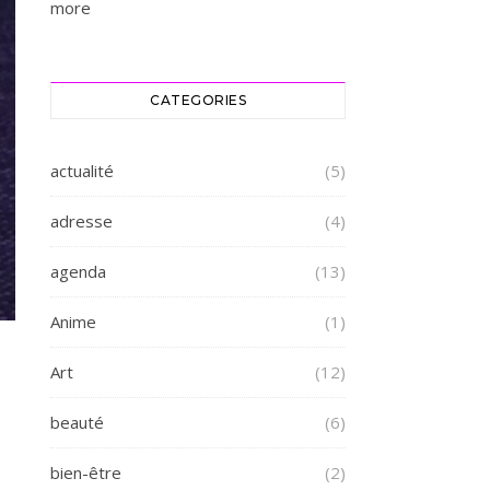
more
CATEGORIES
actualité
(5)
adresse
(4)
agenda
(13)
Anime
(1)
Art
(12)
beauté
(6)
bien-être
(2)