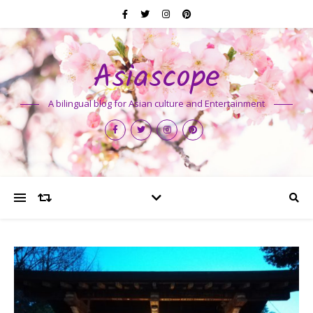
Asiascope
A bilingual blog for Asian culture and Entertainment