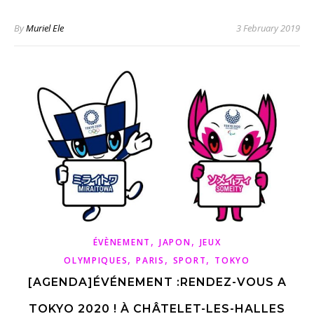
By
Muriel Ele
3 February 2019
,
,
ÉVÈNEMENT
JAPON
JEUX
,
,
,
OLYMPIQUES
PARIS
SPORT
TOKYO
[AGENDA]ÉVÉNEMENT :RENDEZ-VOUS A
TOKYO 2020 ! À CHÂTELET-LES-HALLES