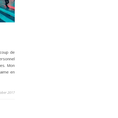
ucoup de
ersonnel
ues. Mon
’aime en
tober 2017