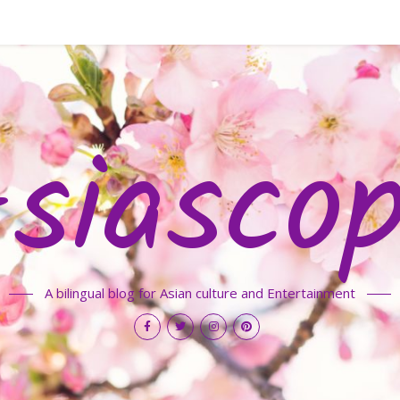
siasco
A bilingual blog for Asian culture and Entertainment