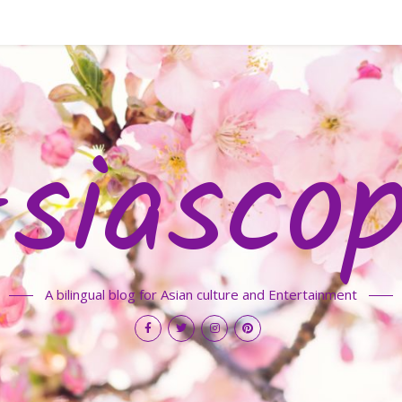
siasco
A bilingual blog for Asian culture and Entertainment