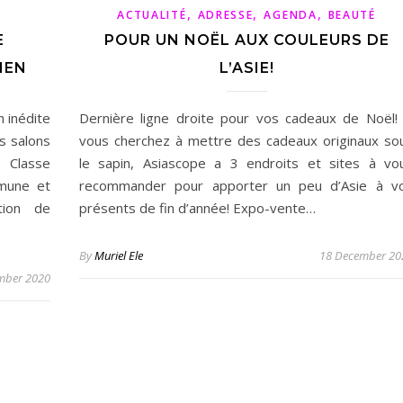
,
,
,
ACTUALITÉ
ADRESSE
AGENDA
BEAUTÉ
E
POUR UN NOËL AUX COULEURS DE
IEN
L’ASIE!
n inédite
Dernière ligne droite pour vos cadeaux de Noël! 
es salons
vous cherchez à mettre des cadeaux originaux so
 Classe
le sapin, Asiascope a 3 endroits et sites à vo
mmune et
recommander pour apporter un peu d’Asie à v
tion de
présents de fin d’année! Expo-vente…
By
Muriel Ele
18 December 20
mber 2020