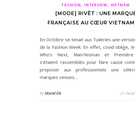
,
,
FASHION
INTERVIEW
VIETNAM
[MODE] RIVÊT : UNE MARQU
FRANÇAISE AU CŒUR VIETNAM
En Octobre se tenait aux Tuileries une versio
de la Fashion Week. En effet, covid oblige, l
Who’s Next, Man/Woman et Première
s’étaient rassemblés pour faire cause co
proposer aux professionnels une sélec
marques venues…
By
Muriel Ele
21 Dece