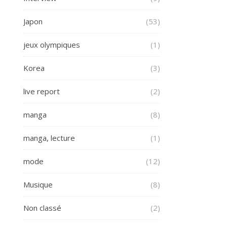
Japon
(53)
jeux olympiques
(1)
Korea
(3)
live report
(2)
manga
(8)
manga, lecture
(1)
mode
(12)
Musique
(8)
Non classé
(2)