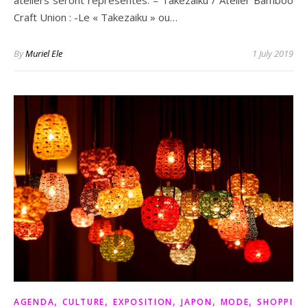
ateliers seront représentés: – Takezaiku / Atelier Bamboo
Craft Union : -Le « Takezaiku » ou…
By
Muriel Ele
1 July 2019
,
,
,
,
,
AGENDA
CULTURE
EXPOSITION
JAPON
MODE
SHOPPIN