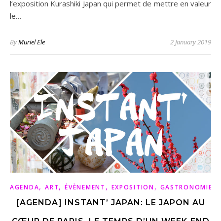
l’exposition Kurashiki Japan qui permet de mettre en valeur
le…
By
Muriel Ele
2 January 2019
,
,
,
,
,
AGENDA
ART
ÉVÈNEMENT
EXPOSITION
GASTRONOMIE
[AGENDA] INSTANT’ JAPAN: LE JAPON AU